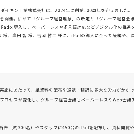
ダイキン工業株式会社は、2024年に創業100周年を迎えました。
念式典を開催。併せて「グループ経営理念」の改定と「グループ経営会
のiPadを導入し、ペーパーレスや多言語対応などデジタル化の推進
 様、岸田 智 様、吉岡 哲二 様に、iPadの導入に至った経緯や
実施にあたって、紙資料の配布や通訳・翻訳に多大な労力がかか
プロセスが変化し、グループ経営会議もペーパーレスやWeb会議
幹部（約300名）やスタッフに450台のiPadを配布し、資料閲覧