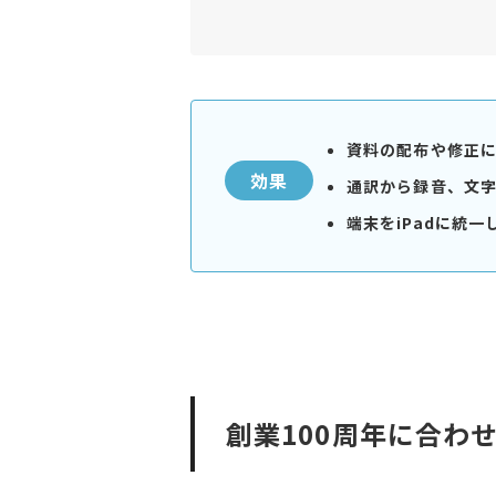
資料の配布や修正
効果
通訳から録音、文字
端末をiPadに統
創業100周年に合わ