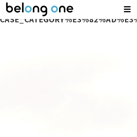
☰
CASE_CATEGORY%E3%82%AD%E